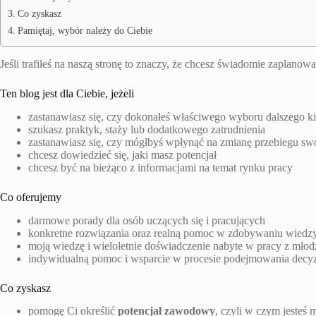
Co zyskasz
Pamiętaj, wybór należy do Ciebie
Jeśli trafiłeś na naszą stronę to znaczy, że chcesz świadomie zaplano
Ten blog jest dla Ciebie, jeżeli
zastanawiasz się, czy dokonałeś właściwego wyboru dalszego ki
szukasz praktyk, staży lub dodatkowego zatrudnienia
zastanawiasz się, czy mógłbyś wpłynąć na zmianę przebiegu sw
chcesz dowiedzieć się, jaki masz potencjał
chcesz być na bieżąco z informacjami na temat rynku pracy
Co oferujemy
darmowe porady dla osób uczących się i pracujących
konkretne rozwiązania oraz realną pomoc w zdobywaniu wiedzy n
moją wiedzę i wieloletnie doświadczenie nabyte w pracy z mło
indywidualną pomoc i wsparcie w procesie podejmowania dec
Co zyskasz
pomogę Ci określić
potencjał zawodowy
, czyli w czym jesteś