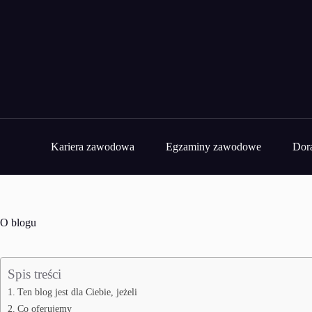
Przejdź
do
treści
Kariera zawodowa
Egzaminy zawodowe
Dor
O blogu
Spis treści
Ten blog jest dla Ciebie, jeżeli
Co oferujemy