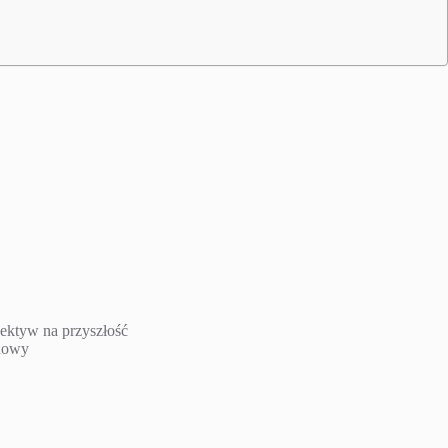
pektyw na przyszłość
odowy