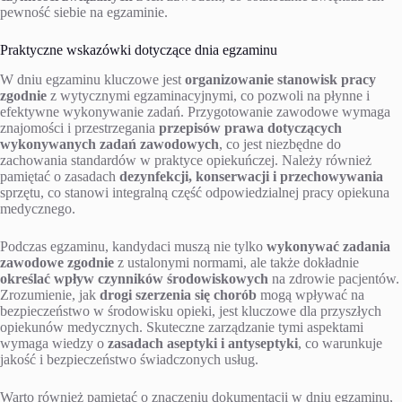
pewność siebie na egzaminie.
Praktyczne wskazówki dotyczące dnia egzaminu
W dniu egzaminu kluczowe jest
organizowanie stanowisk pracy
zgodnie
z wytycznymi egzaminacyjnymi, co pozwoli na płynne i
efektywne wykonywanie zadań. Przygotowanie zawodowe wymaga
znajomości i przestrzegania
przepisów prawa dotyczących
wykonywanych zadań zawodowych
, co jest niezbędne do
zachowania standardów w praktyce opiekuńczej. Należy również
pamiętać o zasadach
dezynfekcji, konserwacji i przechowywania
sprzętu, co stanowi integralną część odpowiedzialnej pracy opiekuna
medycznego.
Podczas egzaminu, kandydaci muszą nie tylko
wykonywać zadania
zawodowe zgodnie
z ustalonymi normami, ale także dokładnie
określać wpływ czynników środowiskowych
na zdrowie pacjentów.
Zrozumienie, jak
drogi szerzenia się chorób
mogą wpływać na
bezpieczeństwo w środowisku opieki, jest kluczowe dla przyszłych
opiekunów medycznych. Skuteczne zarządzanie tymi aspektami
wymaga wiedzy o
zasadach aseptyki i antyseptyki
, co warunkuje
jakość i bezpieczeństwo świadczonych usług.
Warto również pamiętać o znaczeniu dokumentacji w dniu egzaminu,