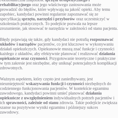
rehabilitacyjnego
oraz jego właściwego zastosowania może
prowadzić do błędów, które wpływają na jakość opieki. Aby temu
zapobiec, kandydaci powinni regularnie zapoznawać się ze
specyfikacją
sprzętu, narzędzi i przyborów
oraz uczestniczyć w
szkoleniach praktycznych. To podejście pozwala na lepsze
zrozumienie, jak stosować te narzędzia w zależności od stanu pacjenta.
Błędy pojawiają się także, gdy kandydaci nie potrafią
rozpoznawać
układów i narządów
pacjentów, co jest kluczowe w wykonywaniu
działań opiekuńczych. Opiekunowie muszą znać funkcje i czynności
każdego z układów, aby efektywnie planować i realizować
działania
opiekuńcze oraz czynności
. Przygotowanie teoretyczne i praktyczne
w tym zakresie jest niezbędne, aby uniknąć potencjalnych komplikacji
zdrowotnych.
Ważnym aspektem, który często jest zaniedbywany, jest
nieumiejętność
wskazywania funkcji i czynności
niezbędnych do
codziennego funkcjonowania pacjentów. W kontekście egzaminu
zawodowego, kandydaci powinni umieć planować
działania
opiekuńcze z uwzględnieniem
indywidualnych potrzeb pacjentów i
ich
sprawności, zależnie od stanu
zdrowia. Takie podejście zwiększa
szanse na pozytywne wyniki egzaminu i późniejszy sukces
zawodowy.