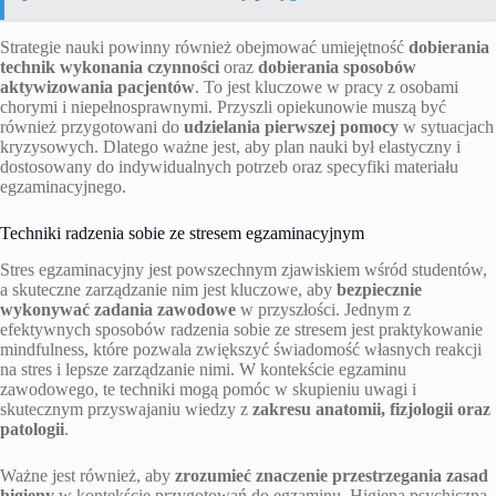
Strategie nauki powinny również obejmować umiejętność
dobierania
technik wykonania czynności
oraz
dobierania sposobów
aktywizowania pacjentów
. To jest kluczowe w pracy z osobami
chorymi i niepełnosprawnymi. Przyszli opiekunowie muszą być
również przygotowani do
udzielania pierwszej pomocy
w sytuacjach
kryzysowych. Dlatego ważne jest, aby plan nauki był elastyczny i
dostosowany do indywidualnych potrzeb oraz specyfiki materiału
egzaminacyjnego.
Techniki radzenia sobie ze stresem egzaminacyjnym
Stres egzaminacyjny jest powszechnym zjawiskiem wśród studentów,
a skuteczne zarządzanie nim jest kluczowe, aby
bezpiecznie
wykonywać zadania zawodowe
w przyszłości. Jednym z
efektywnych sposobów radzenia sobie ze stresem jest praktykowanie
mindfulness, które pozwala zwiększyć świadomość własnych reakcji
na stres i lepsze zarządzanie nimi. W kontekście egzaminu
zawodowego, te techniki mogą pomóc w skupieniu uwagi i
skutecznym przyswajaniu wiedzy z
zakresu anatomii, fizjologii oraz
patologii
.
Ważne jest również, aby
zrozumieć znaczenie przestrzegania zasad
higieny
w kontekście przygotowań do egzaminu. Higiena psychiczna,