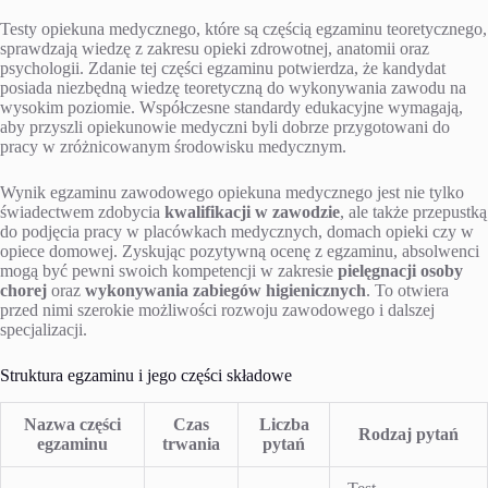
Testy opiekuna medycznego, które są częścią egzaminu teoretycznego,
sprawdzają wiedzę z zakresu opieki zdrowotnej, anatomii oraz
psychologii. Zdanie tej części egzaminu potwierdza, że kandydat
posiada niezbędną wiedzę teoretyczną do wykonywania zawodu na
wysokim poziomie. Współczesne standardy edukacyjne wymagają,
aby przyszli opiekunowie medyczni byli dobrze przygotowani do
pracy w zróżnicowanym środowisku medycznym.
Wynik egzaminu zawodowego opiekuna medycznego jest nie tylko
świadectwem zdobycia
kwalifikacji w zawodzie
, ale także przepustką
do podjęcia pracy w placówkach medycznych, domach opieki czy w
opiece domowej. Zyskując pozytywną ocenę z egzaminu, absolwenci
mogą być pewni swoich kompetencji w zakresie
pielęgnacji osoby
chorej
oraz
wykonywania zabiegów higienicznych
. To otwiera
przed nimi szerokie możliwości rozwoju zawodowego i dalszej
specjalizacji.
Struktura egzaminu i jego części składowe
Nazwa części
Czas
Liczba
Rodzaj pytań
egzaminu
trwania
pytań