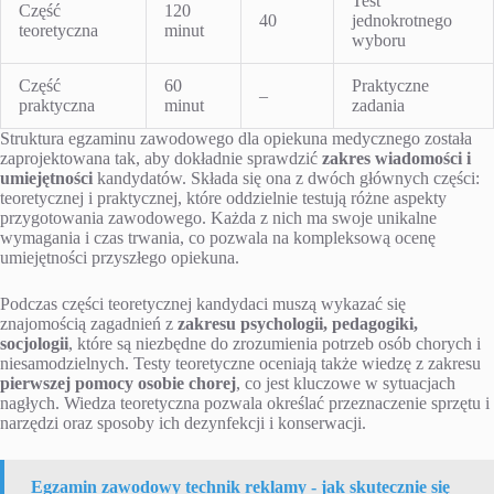
Test
Część
120
40
jednokrotnego
teoretyczna
minut
wyboru
Część
60
Praktyczne
–
praktyczna
minut
zadania
Struktura egzaminu zawodowego dla opiekuna medycznego została
zaprojektowana tak, aby dokładnie sprawdzić
zakres wiadomości i
umiejętności
kandydatów. Składa się ona z dwóch głównych części:
teoretycznej i praktycznej, które oddzielnie testują różne aspekty
przygotowania zawodowego. Każda z nich ma swoje unikalne
wymagania i czas trwania, co pozwala na kompleksową ocenę
umiejętności przyszłego opiekuna.
Podczas części teoretycznej kandydaci muszą wykazać się
znajomością zagadnień z
zakresu psychologii, pedagogiki,
socjologii
, które są niezbędne do zrozumienia potrzeb osób chorych i
niesamodzielnych. Testy teoretyczne oceniają także wiedzę z zakresu
pierwszej pomocy osobie chorej
, co jest kluczowe w sytuacjach
nagłych. Wiedza teoretyczna pozwala określać przeznaczenie sprzętu i
narzędzi oraz sposoby ich dezynfekcji i konserwacji.
Egzamin zawodowy technik reklamy - jak skutecznie się