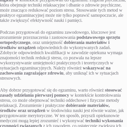
która obejmuje techniki relaksacyjne i dbanie o zdrowie psychiczne,
może znacząco redukować poziom stresu. Stosowanie tych metod w
praktyce egzaminacyjnej może nie tylko poprawić samopoczucie, ale
także zwiększyć efektywność nauki i pamięci.
Podczas przygotowań do egzaminu zawodowego, kluczowe jest
zrozumienie przeznaczenia i zastosowania
podstawowego sprzętu
ortopedycznego
, oraz umiejętność
dobierania materiałów i
środków urządzeń
odpowiednich do wykonywanych zadań.
Zdobycie odpowiednich kwalifikacji w zawodzie opiekuna wymaga
znajomości technik redukcji stresu, co pozwala na lepsze
wykorzystywanie umiejętności praktycznych i teoretycznych w
sytuacjach egzaminacyjnych. Należy również
wskazywać na
zachowania zagrażające zdrowiu
, aby uniknąć ich w sytuacjach
stresowych.
Aby dobrze przygotować się do egzaminu, warto również
stosować
zasady udzielania pierwszej pomocy
w kontekście kontrolowania
stresu, co może obejmować techniki oddechowe i fizyczne metody
relaksacji. Zrozumienie i praktyczne
dobieranie materiałów,
środków oraz urządzeń
w środowisku nauki jest równie ważne, jak
przygotowanie merytoryczne. W ten sposób, przyszli opiekunowie
medyczni mogą lepiej zrozumieć i wykonywać
techniki wykonania
czynności związanych
z ich zawodem, co ostatecznie zwiększa ich