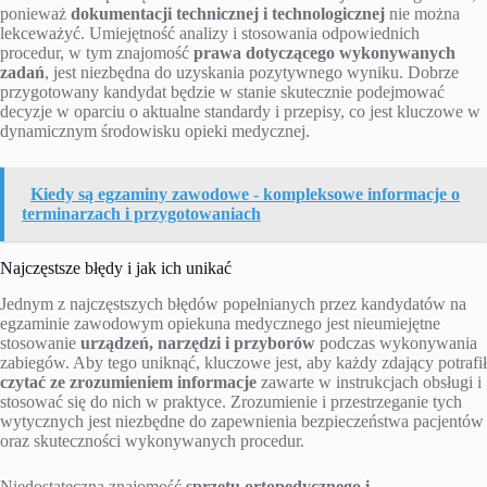
ponieważ
dokumentacji technicznej i technologicznej
nie można
lekceważyć. Umiejętność analizy i stosowania odpowiednich
procedur, w tym znajomość
prawa dotyczącego wykonywanych
zadań
, jest niezbędna do uzyskania pozytywnego wyniku. Dobrze
przygotowany kandydat będzie w stanie skutecznie podejmować
decyzje w oparciu o aktualne standardy i przepisy, co jest kluczowe w
dynamicznym środowisku opieki medycznej.
Kiedy są egzaminy zawodowe - kompleksowe informacje o
terminarzach i przygotowaniach
Najczęstsze błędy i jak ich unikać
Jednym z najczęstszych błędów popełnianych przez kandydatów na
egzaminie zawodowym opiekuna medycznego jest nieumiejętne
stosowanie
urządzeń, narzędzi i przyborów
podczas wykonywania
zabiegów. Aby tego uniknąć, kluczowe jest, aby każdy zdający potrafił
czytać ze zrozumieniem informacje
zawarte w instrukcjach obsługi i
stosować się do nich w praktyce. Zrozumienie i przestrzeganie tych
wytycznych jest niezbędne do zapewnienia bezpieczeństwa pacjentów
oraz skuteczności wykonywanych procedur.
Niedostateczna znajomość
sprzętu ortopedycznego i