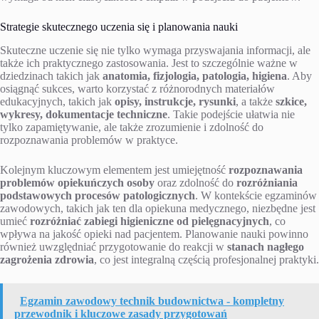
Strategie skutecznego uczenia się i planowania nauki
Skuteczne uczenie się nie tylko wymaga przyswajania informacji, ale
także ich praktycznego zastosowania. Jest to szczególnie ważne w
dziedzinach takich jak
anatomia, fizjologia, patologia, higiena
. Aby
osiągnąć sukces, warto korzystać z różnorodnych materiałów
edukacyjnych, takich jak
opisy, instrukcje, rysunki
, a także
szkice,
wykresy, dokumentacje techniczne
. Takie podejście ułatwia nie
tylko zapamiętywanie, ale także zrozumienie i zdolność do
rozpoznawania problemów w praktyce.
Kolejnym kluczowym elementem jest umiejętność
rozpoznawania
problemów opiekuńczych osoby
oraz zdolność do
rozróżniania
podstawowych procesów patologicznych
. W kontekście egzaminów
zawodowych, takich jak ten dla opiekuna medycznego, niezbędne jest
umieć
rozróżniać zabiegi higieniczne od pielęgnacyjnych
, co
wpływa na jakość opieki nad pacjentem. Planowanie nauki powinno
również uwzględniać przygotowanie do reakcji w
stanach nagłego
zagrożenia zdrowia
, co jest integralną częścią profesjonalnej praktyki.
Egzamin zawodowy technik budownictwa - kompletny
przewodnik i kluczowe zasady przygotowań