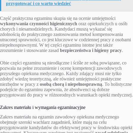
przygotować i co warto wiedzieć
Część praktyczna egzaminu skupia się na ocenie umiejętności
wykonywania czynności higienicznych
oraz opiekuńczych u osób
chorych i niesamodzielnych. Kandydaci muszą wykazać się
zdolnością do praktycznego zastosowania metod kompensowania
utraconej sprawności, co jest kluczowe w codziennej pracy z osobami
niepełnosprawnymi. W tej części egzaminu istotne jest także
zrozumienie i stosowanie zasad
bezpieczeństwa i higieny pracy
.
Obie części egzaminu są nieodłączne i ściśle ze sobą powiązane, co
pozwala na pełne zrozumienie i ocenę kompetencji zawodowych
przyszłego opiekuna medycznego. Każdy zdający musi nie tylko
zdobyć wiedzę teoretyczną, ale również umiejętności praktyczne
niezbędne w pracy z
osobą chorą i niepełnosprawną
. To holistyczne
podejście do egzaminu zapewnia, że absolwenci są dobrze
przygotowani do pracy w różnorodnych warunkach opieki medycznej.
Zakres materiału i wymagania egzaminacyjne
Zakres materiału na egzamin zawodowy opiekuna medycznego
obejmuje szeroki wachlarz zagadnień, które mają na celu
przygotowanie kandydatów do efektywnej pracy w środowisku opieki
zdrowotnej. Kluczowym aspektem jest znajomość
zasad udzielania