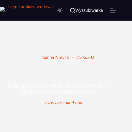
Przejdź
do
Wyszukiwarka
treści
Joanna Nowak
27.06.2025
Egzamin zawodowy opiekun medyczny – zrozumieć i
przygotować się kompleksowo do testu
Czas czytania
9 min.