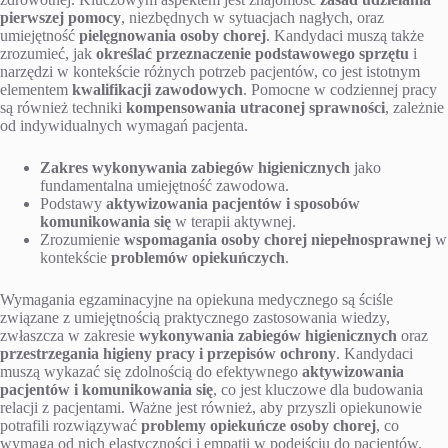
pierwszej pomocy
, niezbędnych w sytuacjach nagłych, oraz
umiejętność
pielęgnowania osoby chorej
. Kandydaci muszą także
zrozumieć, jak
określać przeznaczenie podstawowego sprzętu
i
narzędzi w kontekście różnych potrzeb pacjentów, co jest istotnym
elementem
kwalifikacji zawodowych
. Pomocne w codziennej pracy
są również techniki
kompensowania utraconej sprawności
, zależnie
od indywidualnych wymagań pacjenta.
Zakres wykonywania zabiegów higienicznych
jako
fundamentalna umiejętność zawodowa.
Podstawy
aktywizowania pacjentów i sposobów
komunikowania się
w terapii aktywnej.
Zrozumienie
wspomagania osoby chorej niepełnosprawnej
w
kontekście
problemów opiekuńczych
.
Wymagania egzaminacyjne na opiekuna medycznego są ściśle
związane z umiejętnością praktycznego zastosowania wiedzy,
zwłaszcza w zakresie
wykonywania zabiegów higienicznych
oraz
przestrzegania higieny pracy i przepisów ochrony
. Kandydaci
muszą wykazać się zdolnością do efektywnego
aktywizowania
pacjentów i komunikowania się
, co jest kluczowe dla budowania
relacji z pacjentami. Ważne jest również, aby przyszli opiekunowie
potrafili rozwiązywać
problemy opiekuńcze osoby chorej
, co
wymaga od nich elastyczności i empatii w podejściu do pacjentów.