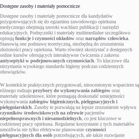
Dostępne zasoby i materiały pomocnicze
Dostępne zasoby i materiały pomocnicze dla kandydatów
przygotowujących się do egzaminu zawodowego opiekuna
medycznego obejmują szeroki wachlarz publikacji i narzędzi
edukacyjnych. Podręczniki i materiały multimedialne szczegółowo
opisują
funkcje i czynności układów
oraz
narządów człowieka
.
Stanowią one podstawę teoretyczną, niezbędną do zrozumienia
złożoności pracy opiekuna. Warto również skorzystać z dostępnych
online kursów oferujących interaktywne ćwiczenia z zakresu
antyseptyki w podejmowanych czynnościach
. To kluczowe dla
utrzymania wysokiego standardu higieny podczas codziennych
obowiązków.
W kontekście praktycznych przygotowań, nieocenionym wsparciem są
różnego rodzaju
przybory do wykonywania zabiegów
oraz
materiały szkoleniowe, które pomagają doskonalić umiejętności
wykonywania
zabiegów higienicznych, pielęgnacyjnych i
pielęgniarskich
. Zasoby te pozwalają na lepsze zrozumienie wpływu
czynników środowiskowych na zdrowie
pacjentów
niepełnosprawnych i niesamodzielnych
, co jest kluczowe w
codziennej pracy opiekuna. Regularne korzystanie z tych materiałów
umożliwia nie tylko efektywne planowanie
czynności
pielęgnacyjnych dla osób
potrzebujących, ale także rozwijanie