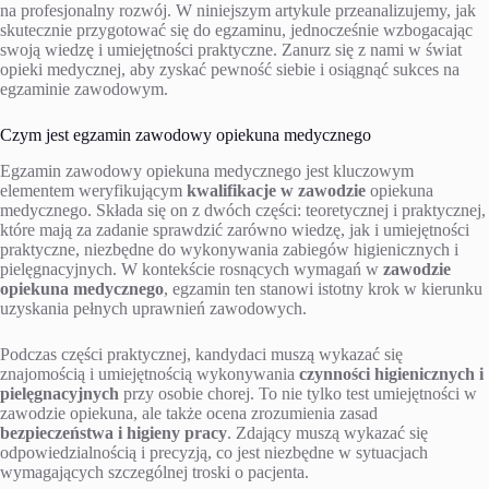
na profesjonalny rozwój. W niniejszym artykule przeanalizujemy, jak
skutecznie przygotować się do egzaminu, jednocześnie wzbogacając
swoją wiedzę i umiejętności praktyczne. Zanurz się z nami w świat
opieki medycznej, aby zyskać pewność siebie i osiągnąć sukces na
egzaminie zawodowym.
Czym jest egzamin zawodowy opiekuna medycznego
Egzamin zawodowy opiekuna medycznego jest kluczowym
elementem weryfikującym
kwalifikacje w zawodzie
opiekuna
medycznego. Składa się on z dwóch części: teoretycznej i praktycznej,
które mają za zadanie sprawdzić zarówno wiedzę, jak i umiejętności
praktyczne, niezbędne do wykonywania zabiegów higienicznych i
pielęgnacyjnych. W kontekście rosnących wymagań w
zawodzie
opiekuna medycznego
, egzamin ten stanowi istotny krok w kierunku
uzyskania pełnych uprawnień zawodowych.
Podczas części praktycznej, kandydaci muszą wykazać się
znajomością i umiejętnością wykonywania
czynności higienicznych i
pielęgnacyjnych
przy osobie chorej. To nie tylko test umiejętności w
zawodzie opiekuna, ale także ocena zrozumienia zasad
bezpieczeństwa i higieny pracy
. Zdający muszą wykazać się
odpowiedzialnością i precyzją, co jest niezbędne w sytuacjach
wymagających szczególnej troski o pacjenta.