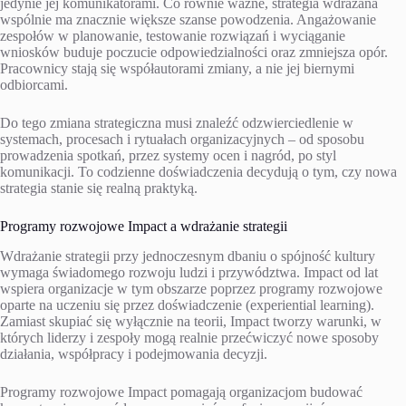
jedynie jej komunikatorami. Co równie ważne, strategia wdrażana
wspólnie ma znacznie większe szanse powodzenia. Angażowanie
zespołów w planowanie, testowanie rozwiązań i wyciąganie
wniosków buduje poczucie odpowiedzialności oraz zmniejsza opór.
Pracownicy stają się współautorami zmiany, a nie jej biernymi
odbiorcami.
Do tego zmiana strategiczna musi znaleźć odzwierciedlenie w
systemach, procesach i rytuałach organizacyjnych – od sposobu
prowadzenia spotkań, przez systemy ocen i nagród, po styl
komunikacji. To codzienne doświadczenia decydują o tym, czy nowa
strategia stanie się realną praktyką.
Programy rozwojowe Impact a wdrażanie strategii
Wdrażanie strategii przy jednoczesnym dbaniu o spójność kultury
wymaga świadomego rozwoju ludzi i przywództwa. Impact od lat
wspiera organizacje w tym obszarze poprzez programy rozwojowe
oparte na uczeniu się przez doświadczenie (experiential learning).
Zamiast skupiać się wyłącznie na teorii, Impact tworzy warunki, w
których liderzy i zespoły mogą realnie przećwiczyć nowe sposoby
działania, współpracy i podejmowania decyzji.
Programy rozwojowe Impact pomagają organizacjom budować