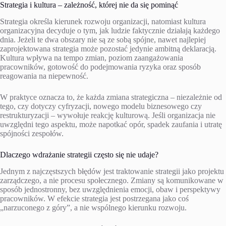
Strategia i kultura – zależność, której nie da się pominąć
Strategia określa kierunek rozwoju organizacji, natomiast kultura
organizacyjna decyduje o tym, jak ludzie faktycznie działają każdego
dnia. Jeżeli te dwa obszary nie są ze sobą spójne, nawet najlepiej
zaprojektowana strategia może pozostać jedynie ambitną deklaracją.
Kultura wpływa na tempo zmian, poziom zaangażowania
pracowników, gotowość do podejmowania ryzyka oraz sposób
reagowania na niepewność.
W praktyce oznacza to, że każda zmiana strategiczna – niezależnie od
tego, czy dotyczy cyfryzacji, nowego modelu biznesowego czy
restrukturyzacji – wywołuje reakcję kulturową. Jeśli organizacja nie
uwzględni tego aspektu, może napotkać opór, spadek zaufania i utratę
spójności zespołów.
Dlaczego wdrażanie strategii często się nie udaje?
Jednym z najczęstszych błędów jest traktowanie strategii jako projektu
zarządczego, a nie procesu społecznego. Zmiany są komunikowane w
sposób jednostronny, bez uwzględnienia emocji, obaw i perspektywy
pracowników. W efekcie strategia jest postrzegana jako coś
„narzuconego z góry”, a nie wspólnego kierunku rozwoju.