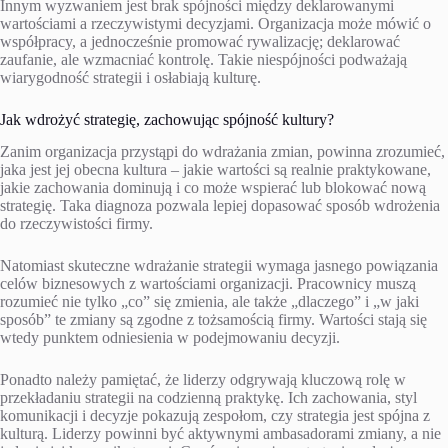
Innym wyzwaniem jest brak spójności między deklarowanymi
wartościami a rzeczywistymi decyzjami. Organizacja może mówić o
współpracy, a jednocześnie promować rywalizację; deklarować
zaufanie, ale wzmacniać kontrolę. Takie niespójności podważają
wiarygodność strategii i osłabiają kulturę.
Jak wdrożyć strategię, zachowując spójność kultury?
Zanim organizacja przystąpi do wdrażania zmian, powinna zrozumieć,
jaka jest jej obecna kultura – jakie wartości są realnie praktykowane,
jakie zachowania dominują i co może wspierać lub blokować nową
strategię. Taka diagnoza pozwala lepiej dopasować sposób wdrożenia
do rzeczywistości firmy.
Natomiast skuteczne wdrażanie strategii wymaga jasnego powiązania
celów biznesowych z wartościami organizacji. Pracownicy muszą
rozumieć nie tylko „co” się zmienia, ale także „dlaczego” i „w jaki
sposób” te zmiany są zgodne z tożsamością firmy. Wartości stają się
wtedy punktem odniesienia w podejmowaniu decyzji.
Ponadto należy pamiętać, że liderzy odgrywają kluczową rolę w
przekładaniu strategii na codzienną praktykę. Ich zachowania, styl
komunikacji i decyzje pokazują zespołom, czy strategia jest spójna z
kulturą. Liderzy powinni być aktywnymi ambasadorami zmiany, a nie