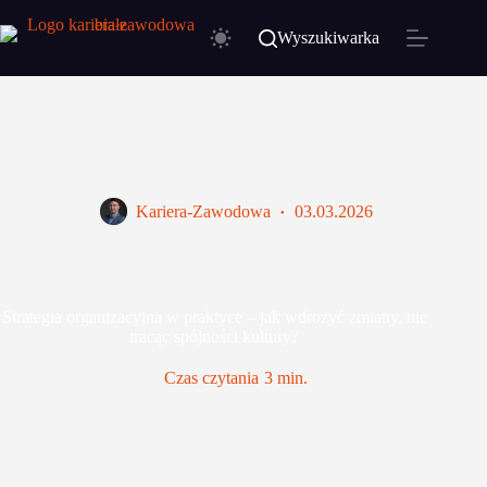
Przejdź
do
Wyszukiwarka
treści
Kariera-Zawodowa
03.03.2026
Strategia organizacyjna w praktyce – jak wdrożyć zmiany, nie
tracąc spójności kultury?
Czas czytania
3 min.