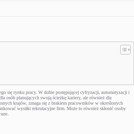
o się rynku pracy. W dobie postępującej cyfryzacji, automatyzacji i
 dla osób planujących swoją ścieżkę kariery, ale również dla
le innych krajów, zmaga się z brakiem pracowników w określonych
unkować wysiłki rekrutacyjne firm. Może to również skłonić osoby
wane.