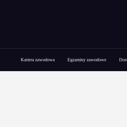
Przejdź
do
treści
Kariera zawodowa
Egzaminy zawodowe
Dor