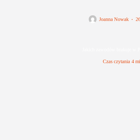
Joanna Nowak
2
Jakich zawodów brakuje w P
Czas czytania
4 mi