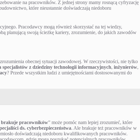
potrzebowanie na pracowników. Z jednej strony mamy rosnącą cyfryzację
i budownictwo, które nieustannie doświadczają niedoboru
yjnego. Pracodawcy mogą również skorzystać na tej wiedzy,
sobą planującą swoją ścieżkę kariery, zrozumienie, do jakich zawodów
a zrozumienia obecnej sytuacji zawodowej. W rzeczywistości, nie tylko
 specjalistów z dziedziny technologii informacyjnych
,
inżynierów
,
acy
? Przede wszystkim ludzi z umiejętnościami dostosowanymi do
 brakuje pracowników
” może pomóc nam lepiej zrozumieć, które
pecjaliści ds. cyberbezpieczeństwa
. Ale brakuje też pracowników w
zemiosło doświadczają niedoboru kwalifikowanych pracowników.
pracodawcom, gdzie mogą poszukać potencjalnych pracowników.