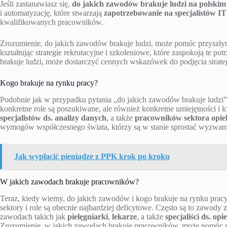
Jeśli zastanawiasz się,
do jakich zawodów brakuje ludzi na polskim
i automatyzację, które stwarzają
zapotrzebowanie na specjalistów IT
kwalifikowanych pracowników.
Zrozumienie, do jakich zawodów brakuje ludzi, może pomóc przyszł
kształtując strategie rekrutacyjne i szkoleniowe, które zaspokoją te 
brakuje ludzi, może dostarczyć cennych wskazówek do podjęcia strate
Kogo brakuje na rynku pracy?
Podobnie jak w przypadku pytania „do jakich zawodów brakuje ludzi”,
konkretne role są poszukiwane, ale również konkretne umiejętności i k
specjalistów ds. analizy danych
, a także
pracowników sektora opiek
wymogów współczesnego świata, którzy są w stanie sprostać wyzwa
Jak wypłacić pieniądze z PPK krok po kroku
W jakich zawodach brakuje pracowników?
Teraz, kiedy wiemy, do jakich zawodów i kogo brakuje na rynku pracy
sektory i role są obecnie najbardziej deficytowe. Często są to zawod
zawodach takich jak
pielęgniarki
,
lekarze
, a także
specjaliści ds. opi
Zrozumienie, w jakich zawodach brakuje pracowników, może pomóc