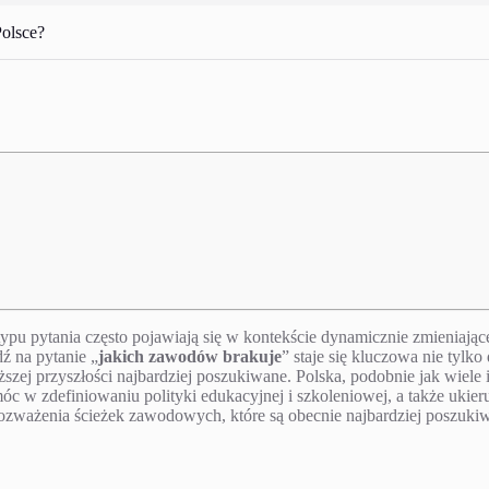
olsce?
pu pytania często pojawiają się w kontekście dynamicznie zmieniająceg
ź na pytanie „
jakich zawodów brakuje
” staje się kluczowa nie tylko
iższej przyszłości najbardziej poszukiwane. Polska, podobnie jak wie
c w zdefiniowaniu polityki edukacyjnej i szkoleniowej, a także ukier
rozważenia ścieżek zawodowych, które są obecnie najbardziej poszuki