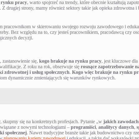
 rynku pracy
, warto spojrzeć na trendy, które obecnie kształtują za
. Z drugiej strony, mamy również sektory takie jak opieka zdrowotna 
ym pracownikom w skierowaniu swojego rozwoju zawodowego i edukac
potrzeby. Bez względu na to, czy jesteś pracownikiem, pracodawcą czy o
gicznych decyzji.
 zastanowienie się,
kogo brakuje na rynku pracy
, jest kluczowe dl
walifikacje. Z roku na rok, obserwuje się
rosnące zapotrzebowanie na
i zdrowotnej i usług społecznych
.
Kogo więc brakuje na rynku pr
niom dynamicznie zmieniających się warunków rynkowych.
, skupmy się na konkretnych profesjach. Pytanie „w
jakich zawodach
y związane z nowymi technologiami –
programiści
,
analitycy danych
,
s
eki społecznej
. Nawet tradycyjne branże takie jak budownictwo czy r
 w
planowaniu kariery zawodowej
i edukacji, a także dać wskazówki 