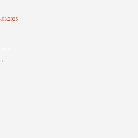
6.03.2025
olsce?
n.