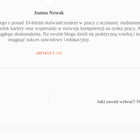
Joanna Nowak
o z ponad 10-letnim doświadczeniem w pracy z uczniami, studentami i
k kariery oraz wspieraniu w rozwoju kompetencji na rynku pracy. Au
ągłego doskonalenia. Na swoim blogu dzieli się praktyczną wiedzą i 
osiągnąć sukces zawodowy i edukacyjny.
ARTYKUŁY: 120
Jaki zawód wybrać? O