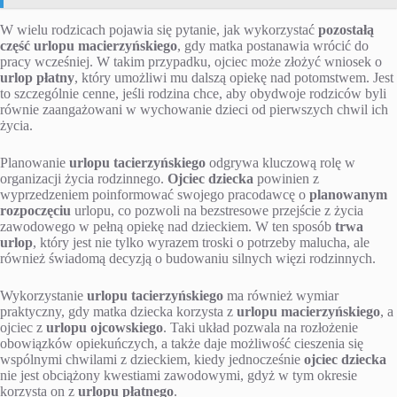
W wielu rodzicach pojawia się pytanie, jak wykorzystać
pozostałą
część urlopu macierzyńskiego
, gdy matka postanawia wrócić do
pracy wcześniej. W takim przypadku, ojciec może złożyć wniosek o
urlop płatny
, który umożliwi mu dalszą opiekę nad potomstwem. Jest
to szczególnie cenne, jeśli rodzina chce, aby obydwoje rodziców byli
równie zaangażowani w wychowanie dzieci od pierwszych chwil ich
życia.
Planowanie
urlopu tacierzyńskiego
odgrywa kluczową rolę w
organizacji życia rodzinnego.
Ojciec dziecka
powinien z
wyprzedzeniem poinformować swojego pracodawcę o
planowanym
rozpoczęciu
urlopu, co pozwoli na bezstresowe przejście z życia
zawodowego w pełną opiekę nad dzieckiem. W ten sposób
trwa
urlop
, który jest nie tylko wyrazem troski o potrzeby malucha, ale
również świadomą decyzją o budowaniu silnych więzi rodzinnych.
Wykorzystanie
urlopu tacierzyńskiego
ma również wymiar
praktyczny, gdy matka dziecka korzysta z
urlopu macierzyńskiego
, a
ojciec z
urlopu ojcowskiego
. Taki układ pozwala na rozłożenie
obowiązków opiekuńczych, a także daje możliwość cieszenia się
wspólnymi chwilami z dzieckiem, kiedy jednocześnie
ojciec dziecka
nie jest obciążony kwestiami zawodowymi, gdyż w tym okresie
korzysta on z
urlopu płatnego
.