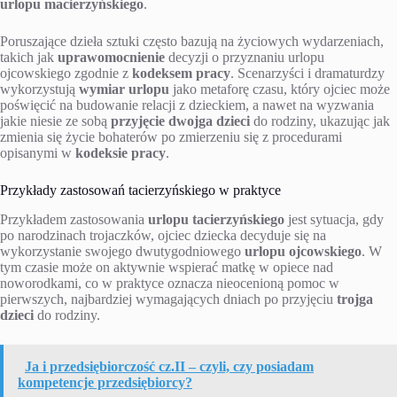
urlopu macierzyńskiego
.
Poruszające dzieła sztuki często bazują na życiowych wydarzeniach,
takich jak
uprawomocnienie
decyzji o przyznaniu urlopu
ojcowskiego zgodnie z
kodeksem pracy
. Scenarzyści i dramaturdzy
wykorzystują
wymiar urlopu
jako metaforę czasu, który ojciec może
poświęcić na budowanie relacji z dzieckiem, a nawet na wyzwania
jakie niesie ze sobą
przyjęcie dwojga dzieci
do rodziny, ukazując jak
zmienia się życie bohaterów po zmierzeniu się z procedurami
opisanymi w
kodeksie pracy
.
Przykłady zastosowań tacierzyńskiego w praktyce
Przykładem zastosowania
urlopu tacierzyńskiego
jest sytuacja, gdy
po narodzinach trojaczków, ojciec dziecka decyduje się na
wykorzystanie swojego dwutygodniowego
urlopu ojcowskiego
. W
tym czasie może on aktywnie wspierać matkę w opiece nad
noworodkami, co w praktyce oznacza nieocenioną pomoc w
pierwszych, najbardziej wymagających dniach po przyjęciu
trojga
dzieci
do rodziny.
Ja i przedsiębiorczość cz.II – czyli, czy posiadam
kompetencje przedsiębiorcy?