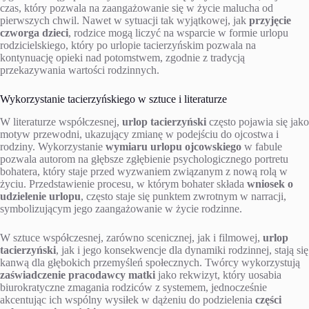
czas, który pozwala na zaangażowanie się w życie malucha od
pierwszych chwil. Nawet w sytuacji tak wyjątkowej, jak
przyjęcie
czworga dzieci
, rodzice mogą liczyć na wsparcie w formie urlopu
rodzicielskiego, który po urlopie tacierzyńskim pozwala na
kontynuację opieki nad potomstwem, zgodnie z tradycją
przekazywania wartości rodzinnych.
Wykorzystanie tacierzyńskiego w sztuce i literaturze
W literaturze współczesnej,
urlop tacierzyński
często pojawia się jako
motyw przewodni, ukazujący zmianę w podejściu do ojcostwa i
rodziny. Wykorzystanie
wymiaru urlopu ojcowskiego
w fabule
pozwala autorom na głębsze zgłębienie psychologicznego portretu
bohatera, który staje przed wyzwaniem związanym z nową rolą w
życiu. Przedstawienie procesu, w którym bohater składa
wniosek o
udzielenie urlopu
, często staje się punktem zwrotnym w narracji,
symbolizującym jego zaangażowanie w życie rodzinne.
W sztuce współczesnej, zarówno scenicznej, jak i filmowej,
urlop
tacierzyński
, jak i jego konsekwencje dla dynamiki rodzinnej, stają się
kanwą dla głębokich przemyśleń społecznych. Twórcy wykorzystują
zaświadczenie pracodawcy matki
jako rekwizyt, który uosabia
biurokratyczne zmagania rodziców z systemem, jednocześnie
akcentując ich wspólny wysiłek w dążeniu do podzielenia
części