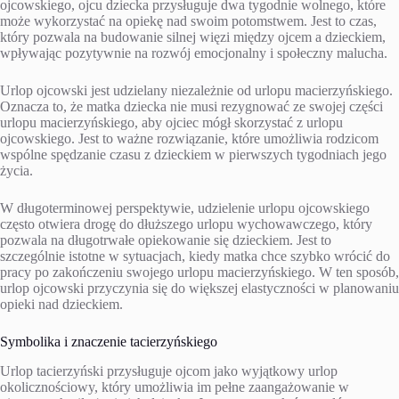
ojcowskiego, ojcu dziecka przysługuje dwa tygodnie wolnego, które
może wykorzystać na opiekę nad swoim potomstwem. Jest to czas,
który pozwala na budowanie silnej więzi między ojcem a dzieckiem,
wpływając pozytywnie na rozwój emocjonalny i społeczny malucha.
Urlop ojcowski jest udzielany niezależnie od urlopu macierzyńskiego.
Oznacza to, że matka dziecka nie musi rezygnować ze swojej części
urlopu macierzyńskiego, aby ojciec mógł skorzystać z urlopu
ojcowskiego. Jest to ważne rozwiązanie, które umożliwia rodzicom
wspólne spędzanie czasu z dzieckiem w pierwszych tygodniach jego
życia.
W długoterminowej perspektywie, udzielenie urlopu ojcowskiego
często otwiera drogę do dłuższego urlopu wychowawczego, który
pozwala na długotrwałe opiekowanie się dzieckiem. Jest to
szczególnie istotne w sytuacjach, kiedy matka chce szybko wrócić do
pracy po zakończeniu swojego urlopu macierzyńskiego. W ten sposób,
urlop ojcowski przyczynia się do większej elastyczności w planowaniu
opieki nad dzieckiem.
Symbolika i znaczenie tacierzyńskiego
Urlop tacierzyński przysługuje ojcom jako wyjątkowy urlop
okolicznościowy, który umożliwia im pełne zaangażowanie w