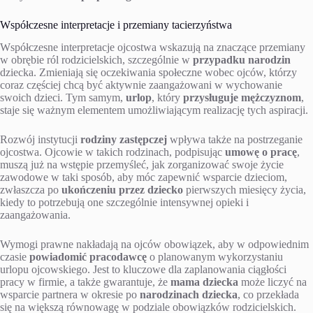
Współczesne interpretacje i przemiany tacierzyństwa
Współczesne interpretacje ojcostwa wskazują na znaczące przemiany
w obrębie ról rodzicielskich, szczególnie w
przypadku narodzin
dziecka. Zmieniają się oczekiwania społeczne wobec ojców, którzy
coraz częściej chcą być aktywnie zaangażowani w wychowanie
swoich dzieci. Tym samym,
urlop
, który
przysługuje mężczyznom
,
staje się ważnym elementem umożliwiającym realizację tych aspiracji.
Rozwój instytucji
rodziny zastępczej
wpływa także na postrzeganie
ojcostwa. Ojcowie w takich rodzinach, podpisując
umowę o pracę
,
muszą już na wstępie przemyśleć, jak zorganizować swoje życie
zawodowe w taki sposób, aby móc zapewnić wsparcie dzieciom,
zwłaszcza po
ukończeniu przez dziecko
pierwszych miesięcy życia,
kiedy to potrzebują one szczególnie intensywnej opieki i
zaangażowania.
Wymogi prawne nakładają na ojców obowiązek, aby w odpowiednim
czasie
powiadomić pracodawcę
o planowanym wykorzystaniu
urlopu ojcowskiego. Jest to kluczowe dla zaplanowania ciągłości
pracy w firmie, a także gwarantuje, że
mama dziecka
może liczyć na
wsparcie partnera w okresie po
narodzinach dziecka
, co przekłada
się na większą równowagę w podziale obowiązków rodzicielskich.