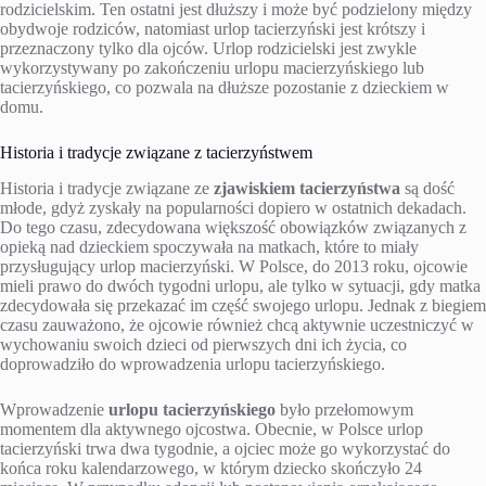
rodzicielskim. Ten ostatni jest dłuższy i może być podzielony między
obydwoje rodziców, natomiast urlop tacierzyński jest krótszy i
przeznaczony tylko dla ojców. Urlop rodzicielski jest zwykle
wykorzystywany po zakończeniu urlopu macierzyńskiego lub
tacierzyńskiego, co pozwala na dłuższe pozostanie z dzieckiem w
domu.
Historia i tradycje związane z tacierzyństwem
Historia i tradycje związane ze
zjawiskiem tacierzyństwa
są dość
młode, gdyż zyskały na popularności dopiero w ostatnich dekadach.
Do tego czasu, zdecydowana większość obowiązków związanych z
opieką nad dzieckiem spoczywała na matkach, które to miały
przysługujący urlop macierzyński. W Polsce, do 2013 roku, ojcowie
mieli prawo do dwóch tygodni urlopu, ale tylko w sytuacji, gdy matka
zdecydowała się przekazać im część swojego urlopu. Jednak z biegiem
czasu zauważono, że ojcowie również chcą aktywnie uczestniczyć w
wychowaniu swoich dzieci od pierwszych dni ich życia, co
doprowadziło do wprowadzenia urlopu tacierzyńskiego.
Wprowadzenie
urlopu tacierzyńskiego
było przełomowym
momentem dla aktywnego ojcostwa. Obecnie, w Polsce urlop
tacierzyński trwa dwa tygodnie, a ojciec może go wykorzystać do
końca roku kalendarzowego, w którym dziecko skończyło 24