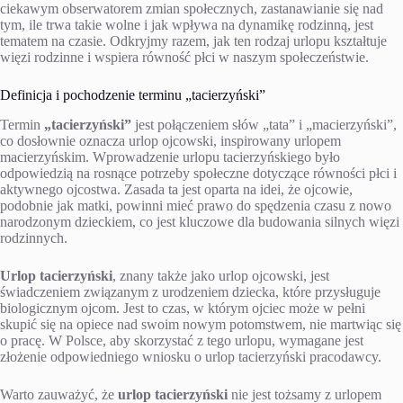
ciekawym obserwatorem zmian społecznych, zastanawianie się nad
tym, ile trwa takie wolne i jak wpływa na dynamikę rodzinną, jest
tematem na czasie. Odkryjmy razem, jak ten rodzaj urlopu kształtuje
więzi rodzinne i wspiera równość płci w naszym społeczeństwie.
Definicja i pochodzenie terminu „tacierzyński”
Termin
„tacierzyński”
jest połączeniem słów „tata” i „macierzyński”,
co dosłownie oznacza urlop ojcowski, inspirowany urlopem
macierzyńskim. Wprowadzenie urlopu tacierzyńskiego było
odpowiedzią na rosnące potrzeby społeczne dotyczące równości płci i
aktywnego ojcostwa. Zasada ta jest oparta na idei, że ojcowie,
podobnie jak matki, powinni mieć prawo do spędzenia czasu z nowo
narodzonym dzieckiem, co jest kluczowe dla budowania silnych więzi
rodzinnych.
Urlop tacierzyński
, znany także jako urlop ojcowski, jest
świadczeniem związanym z urodzeniem dziecka, które przysługuje
biologicznym ojcom. Jest to czas, w którym ojciec może w pełni
skupić się na opiece nad swoim nowym potomstwem, nie martwiąc się
o pracę. W Polsce, aby skorzystać z tego urlopu, wymagane jest
złożenie odpowiedniego wniosku o urlop tacierzyński pracodawcy.
Warto zauważyć, że
urlop tacierzyński
nie jest tożsamy z urlopem