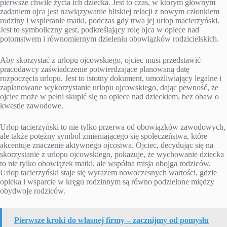
pierwsze chwile życia ich dziecka. Jest to czas, w którym głównym
zadaniem ojca jest nawiązywanie bliskiej relacji z nowym członkiem
rodziny i wspieranie matki, podczas gdy trwa jej urlop macierzyński.
Jest to symboliczny gest, podkreślający rolę ojca w opiece nad
potomstwem i równomiernym dzieleniu obowiązków rodzicielskich.
Aby skorzystać z urlopu ojcowskiego, ojciec musi przedstawić
pracodawcy zaświadczenie potwierdzające planowaną datę
rozpoczęcia urlopu. Jest to istotny dokument, umożliwiający legalne i
zaplanowane wykorzystanie urlopu ojcowskiego, dając pewność, że
ojciec może w pełni skupić się na opiece nad dzieckiem, bez obaw o
kwestie zawodowe.
Urlop tacierzyński to nie tylko przerwa od obowiązków zawodowych,
ale także potężny symbol zmieniającego się społeczeństwa, które
akcentuje znaczenie aktywnego ojcostwa. Ojciec, decydując się na
skorzystanie z urlopu ojcowskiego, pokazuje, że wychowanie dziecka
to nie tylko obowiązek matki, ale wspólna misja obojga rodziców.
Urlop tacierzyński staje się wyrazem nowoczesnych wartości, gdzie
opieka i wsparcie w kręgu rodzinnym są równo podzielone między
obydwoje rodziców.
Pierwsze kroki do własnej firmy – zacznijmy od pomysłu