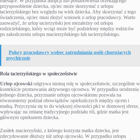
miesiące. W przypadku adopcji lub postanowienia orzekającego
przysposobienie dziecka, ojciec może skorzystać z urlopu
tacierzyńskiego bez względu na wiek dziecka. Aby skorzystać z tego
świadczenia, ojciec musi złożyć wniosek o urlop pracodawcy. Warto
zauważyć, że urlop tacierzyński jest niezależny od urlopu
rodzicielskiego, który wciąż może być podzielony między rodziców
po zakończeniu urlopu macierzyńskiego lub tacierzyńskiego.
Polscy pracodawcy wobec zatrudniania osób chorujących
psychicznie
Rola tacierzyńskiego w społeczeństwie
Urlop ojcowski
odgrywa istotną rolę w społeczeństwie, szczególnie w
kontekście promowania aktywnego ojcostwa. W przypadku urodzenia
jednego dziecka, przyznanie urlopu ojcowskiemu pozwala na
równomierny podział obowiązków opiekuńczych między ojcem i
matką. Przyczynia się to do większej równości płci w domowej sferze,
wpływając na zmianę tradycyjnego podziału ról, gdzie matka jest
głównym opiekunem dziecka.
Zasiłek macierzyński, z którego korzysta matka dziecka, jest
zdecydowanie dłuższy niż urlop ojcowski. W przypadku urlopu