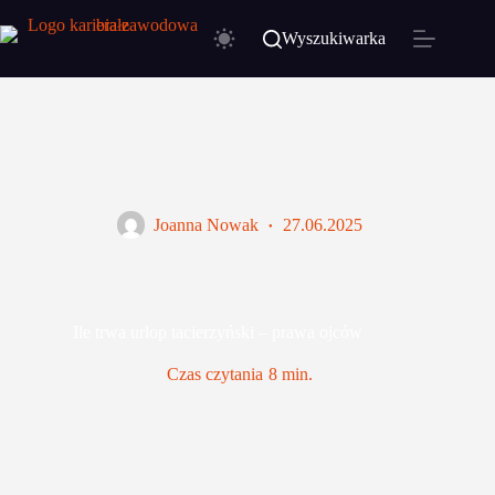
Przejdź
do
Wyszukiwarka
treści
Joanna Nowak
27.06.2025
Ile trwa urlop tacierzyński – prawa ojców
Czas czytania
8 min.