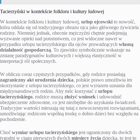
Tacierzyński w kontekście folkloru i kultury ludowej
W kontekście folkloru i kultury ludowej,
urlop ojcowski
to nowość,
która oddala się od tradycyjnego obrazu ojca jako głównego żywiciela
rodziny. Niemniej jednak, obecnie mężczyźni chętnie podejmują
wyzwanie opieki nad potomstwem, co jest widoczne nawet w
przypadku urlopu tacierzyńskiego dla ojców prowadzących
własną
działalność gospodarczą
. To zjawisko symbolicznie wskazuje na
zmianę paradygmatów kulturowych i większą elastyczność w
interpretacji ról społecznych.
W obliczu coraz częstszych przypadków, gdy rodzice posiadają
zagraniczny akt urodzenia dziecka
, polskie prawo umożliwia im
skorzystanie z urlopu tacierzyńskiego, co jest wyrazem uznania dla
międzynarodowych rodzin. Aby móc korzystać z
urlopu
tacierzyńskiego
, rodzice muszą
złożyć wniosek
i udowodnić
ubezpieczenie zdrowotne, co jest niezbędne do uzyskania świadczeń.
Tradycyjne wartości mieszają się tutaj z nowoczesnymi rozwiązaniami,
umożliwiając rodzicom wspólną troskę o dobro dzieci bez względu na
pochodzenie.
Choć
wymiar urlopu tacierzyńskiego
jest ograniczony do dwóch
tygodni w ciągu pierwszych dwóch
miesięcy życia
dziecka, to jest to